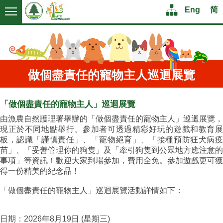
Logo
Logo
Structure
Menu
Eng
简
Eng
简
做個盡責任的寵物主人巡迴展覽
「做個盡責任的寵物主人」巡迴展覽
由漁農自然護理署舉辦的「做個盡責任的寵物主人」巡迴展覽，
現正於不同地點舉行。參加者可透過精彩好玩的遊戲和教育展
板，認識「謹慎責任」、「寵物絕育」、「接種預防狂犬病疫
苗」、「妥善管理你的狗隻」及「牽引狗隻到公眾地方應注意的
事項」等資訊！歡迎大家到場參加，費用全免。參加遊戲更可獲
得一份精美的紀念品！
「做個盡責任的寵物主人」巡迴展覽活動詳情如下：
日期：2026年8月19日 (星期三)