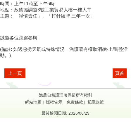
時間︰上午11時至下午6時
地點：啟德協調道3號工業貿易大樓一樓大堂
主題：「謹慎責任」
、
「打針續牌 三年一次」
誠邀各位踴躍參與!
(備註: 如遇惡劣天氣或特殊情況，漁護署有權取消/終止/調整活
動。)
上一頁
頁首
漁農自然護理署保留所有權利
網站地圖
|
版權告示
|
免責條款
|
私隱政策
最後檢閱日期: 2026/06/29